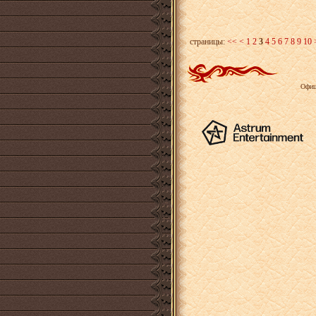
страницы:
<<
<
1
2
3
4
5
6
7
8
9
10
Офиц