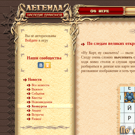
Вы не авторизованы
Войдите
в игру
По следам великих отк
«Ну Корт, ну сжальтесь! — ныли 
Сходу очень сложно
вычленить с
Наши сообщества
ходя мимо столов и слушая прив
разбираться в депеше или карте мес
рисованное изображение и хоть тре
Новости
Все новости
Важное
События
Квесты
Нововведения
Конкурсы
Акции
Встречи
Разное