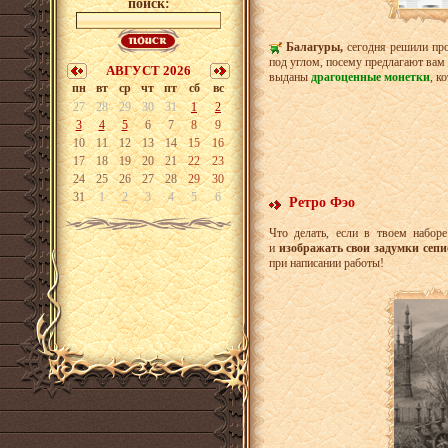
поиск:
Балагуры,
сегодня решили про
под углом, посему предлагают вам
АВГУСТ 2026
выданы
драгоценные монетки
, к
пн
вт
ср
чт
пт
сб
вс
27
28
29
30
31
1
2
3
4
5
6
7
8
9
10
11
12
13
14
15
16
17
18
19
20
21
22
23
24
25
26
27
28
29
30
31
1
2
3
4
5
6
Ретро Фэо
Что делать, если в твоем набор
и
изображать свои задумки сепи
при написании работы!