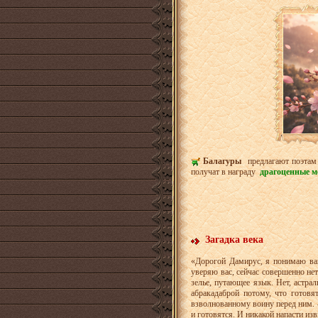
Балагуры
предлагают поэтам 
получат в награду
драгоценные м
Загадка века
«Дорогой Дамирус, я понимаю ваш
уверяю вас, сейчас совершенно нет
зелье, путающее язык. Нет, астра
абракадаброй потому, что готов
взволнованному воину перед ним.
и готовятся. И никакой напасти изв