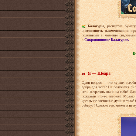
Балагуры,
расчертив бумаг
и
вспомнить наименования пр
полезными в моменте сведения
в
Сокровищнице Балагуров.
В
Я — Шеара
Один вопрос — что лучше: всеобще
добра для всех? Не получится ли 
если потратить шанс на себя? Д
пожелать что-то личное? Можно 
идеальное состояние души и тела?
отберут? Сложно это, может и не н