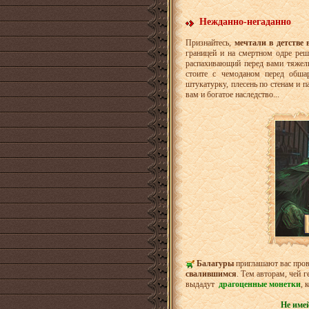
Нежданно-негаданно
Признайтесь,
мечтали в детстве
границей и на смертном одре ре
распахивающий перед вами тяжелы
стоите с чемоданом перед обша
штукатурку, плесень по стенам и п
вам и богатое наследство...
Балагуры
приглашают вас пров
свалившимся
. Тем авторам, чей 
выдадут
драгоценные монетки
, 
Не имей