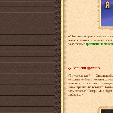
Балагуры
приглашают вас и в
самое желанное
и насколько своя
вожделенные
драгоценные монет
Записки древних
«Т-т-ты еще кто?» — Опешивший Д
не только не боялся охранных знак
нечисть я, из высших. Не ожида
потом
правильно вставить буквы
воды натаскал? Теперь, увы, буде
разбирал...»