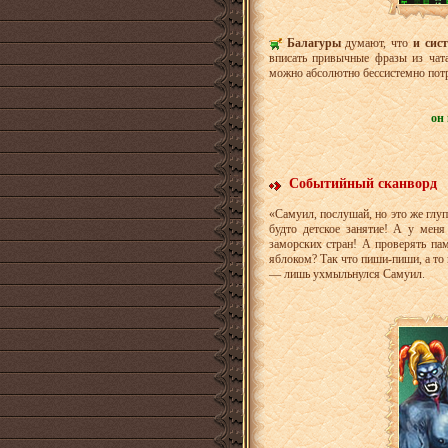
Балагуры
думают, что
и сис
вписать привычные фразы из чат
можно абсолютно бессистемно пот
он
Событийный сканворд
«Самуил, послушай, но это же гл
будто детское занятие! А у мен
заморских стран! А проверять пам
яблоком? Так что пиши-пиши, а то
— лишь ухмыльнулся Самуил.