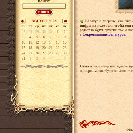
поиск:
АВГУСТ 2026
Балагуры
уверены, что счет
цифры на поле так, чтобы они 
пн
вт
ср
чт
пт
сб
вс
радостью будут вручены точно п
27
28
29
30
31
1
2
в
Сокровищнице Балагуров.
3
4
5
6
7
8
9
10
11
12
13
14
15
16
17
18
19
20
21
22
23
24
25
26
27
28
29
30
31
1
2
3
4
5
6
Ответы
на конкурсное задание п
призеров можно будет ознакомитьс
Офиц