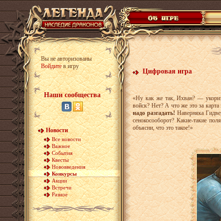
Вы не авторизованы
Войдите
в игру
Цифровая игра
Наши сообщества
«Ну как же так, Ихван? — укори
войск? Нет? А что же это за карта
надо разгадать!
Наверняка Гидвер
сенокосооборот? Какие-такие пол
объясни, что это такое!»
Новости
Все новости
Важное
События
Квесты
Нововведения
Конкурсы
Акции
Встречи
Разное