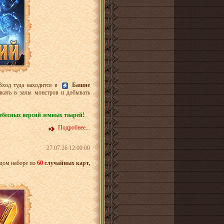
Вход туда находится в
Башне
икать в залы монстров и добывать
небесных версий земных тварей!
Подробнее...
27.07.26 12:00:00
дом наборе по
60
случайных карт,