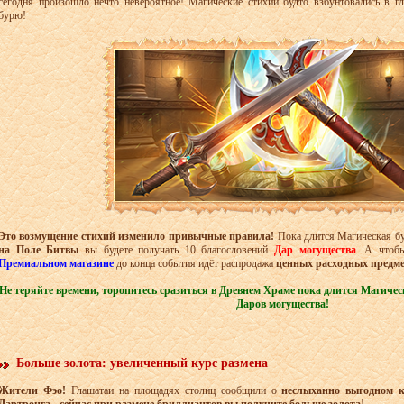
сегодня произошло нечто невероятное! Магические стихии будто взбунтовались в 
бурю!
Это возмущение стихий изменило привычные правила!
Пока длится Магическая б
на Поле Битвы
вы будете получать 10 благословений
Дар могущества
.
А чтобы
Премиальном магазине
до конца события идёт распродажа
ценных расходных предме
Не теряйте времени, торопитесь сразиться в Древнем Храме пока длится Магическ
Даров могущества!
Больше золота: увеличенный курс размена
Жители Фэо!
Глашатаи на площадях столиц сообщили о
неслыханно выгодном 