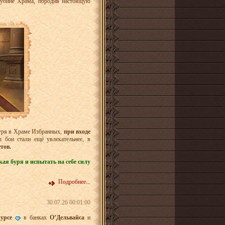
глубине Храма, породив настоящую
уря в Храме Избранных,
при входе
 бои стали ещё увлекательнее, в
тов.
ая буря и испытать на себе силу
Подробнее...
30.07.26 00:01:00
курсе
в банках
О’Дельвайса
и