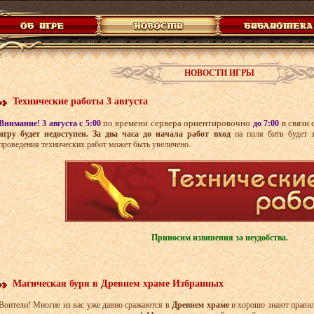
НОВОСТИ ИГРЫ
Технические работы 3 августа
по времени сервера ориентировочно
в связи
Внимание! 3 августа с 5:00
до 7:00
игру будет недоступен. За два часа до начала работ
в
ход
на поля битв будет 
проведения технических работ может быть увеличено.
Приносим извинения за неудобства.
Магическая буря в Древнем храме Избранных
Воители! Многие из вас уже давно сражаются в
Древнем храме
и хорошо знают правил