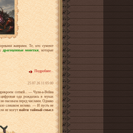
ворными жанрами. Те, кто сумеют
ах
драгоценные монетки
, которые
Подробнее...
25.07.26 11:05:00
 прикроем сотней... — Чули-а-Вейна
й цифровая ода рождалась в муках
 но пасовала перед числами. Однако
было слишком велико. — И пусть не
сли не могут
найти тайный смысл