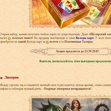
Открыв набор, можно получить любую карту из существующих. Даже
«Шулерский эли
тысяч
золотых монет!
На продажу выставлены и сами
Колоды карт
.
У всех посе
приобрести по
одной
Колоде карт за
золото
и за
Платиновые Талеры.
Акция продлится до 23:59 29.07.
Воители, воспользуйтесь этим выгодным предложе
Лимерик
Между строчек так и слышится звонкий смех и рассыпается легкая ирония, слова словно
рифмы и соблюдая нужный ритм...
Озорные лимерики возвращаются!