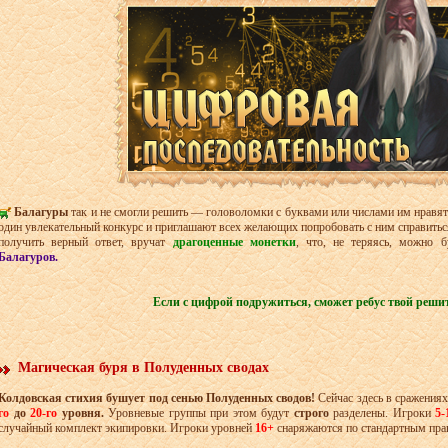
Балагуры
так и не смогли решить — головоломки с буквами или числами им нравят
один увлекательный конкурс и приглашают всех желающих попробовать с ним справиться
получить верный ответ, вручат
драгоценные монетки
, что, не теряясь, можно 
Балагуров.
Если с цифрой подружиться, сможет ребус твой реши
Магическая буря в Полуденных сводах
Колдовская стихия бушует под сенью Полуденных сводов!
Сейчас здесь в сражениях
го
до
20-го
уровня.
Уровневые группы при этом будут
строго
разделены. Игроки
5-
случайный комплект экипировки. Игроки уровней
16+
снаряжаются по стандартным пра