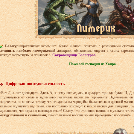
Балагуры
приглашают вспомнить былое и вновь поиграть с различными стихот
сочинить наиболее лимериковый лимерик
, обязательно ощутят в своих карман
жаждут запрыгнуть на прилавок в
Сокровищнице Балагуров!
Пожилой господин из Хаира...
Цифровая последовательность
«Вот Л, а вот двенадцать. Здесь А, к нему пятнадцать, и двадцать три где буква И, Д
отодвинулась от стола и задумчиво постучала пером по пергаменту. Задуманная е
творчества, во многом потому, что эльдивианка-чародейк­а была сильна в древней магии,
желание подшутить над теми, кто постоянно приходит к ней за песней для свидания, 
удивляются, что странно выглядит текст! Скажу, что это новое веяние в музыке и что е
между буквами и символами
, значит, незачем вообще ко мне приходить с просьбой!»