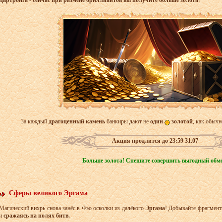
Дартронга - сейчас при размене бриллиантов
вы получите больше золота
!
За каждый
драгоценный камень
банкиры дают не
один
золотой
, как обычн
Акция продлится до 23:59 31.07
Больше золота! Спешите совершить выгодный обм
Сферы великого Эргама
Магический вихрь снова занёс в Фэо осколки из далёкого
Эргама
! Добывайте фрагмен
и
сражаясь на полях битв.