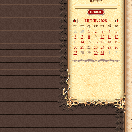
поиск:
ИЮЛЬ 2026
пн
вт
ср
чт
пт
сб
вс
29
30
1
2
3
4
5
6
7
8
9
10
11
12
13
14
15
16
17
18
19
20
21
22
23
24
25
26
27
28
29
30
31
1
2