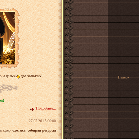
о, а целых
два золотых!
Наверх
ен!
Подробнее...
27.07.26 15:00:00
ты сфер,
охотясь
,
собирая ресурсы