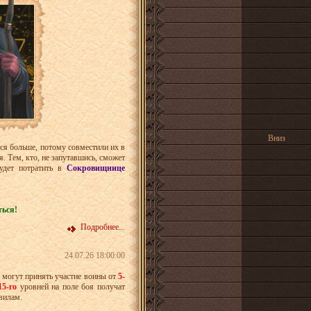
Вниз
ся больше, потому совместили их в
. Тем, кто, не запутавшись, сможет
будет потратить в
Сокровищнице
ться!
Подробнее...
24.07.26 18:00:00
 могут принять участие воины от
5-
15-го
уровней на поле боя получат
вилам.