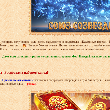
Чудовища, получившие силу звёзд, скрываются в подземелье
«Каменные небеса»
. 
боевых магов
и
Пещере боевых магов
. Ищите магические свитки, чтобы прон
Фрагменты совершенных оправ, памятные монеты и мешки с магическими камнями.
Даже всем созвездиям разом не совладать с героями Фэо! Наведайтесь в логово 
Распродажа наборов колод!
В
Премиальном магазине
начинается распродажа наборов для
игры Конлегрет.
В каж
как минимум одна —
редкая
.