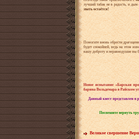
лучший табак не в радость, и дым
звать остаётся!
Помогите вновь обрести драгоценн
будет спокойней, ведь на этом из
вашу доброту и неравнодушие вы 
Новое испытание «Барская про
барина Вольдемара в Райском у
Данный квест представлен в 
Поспешите вернуть труб
Великое свершение Верш