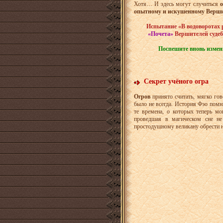
Хотя… И здесь могут случиться
опытному и искушенному Верши
Испытание «В водоворотах 
«Почета»
Вершителей судеб
Поспешите вновь измен
Секрет учёного огра
Огров
принято считать, мягко го
было не всегда. История Фэо пом
те времена, о которых теперь м
проведшая в магическом сне не
простодушному великану обрести 