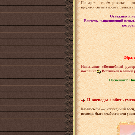
Пошарьте в своём рюкзаке — во
придётся сначала посоветоваться с
Отважных и не
Воитель,
выполнивший испыт
который
Обрати
Испытание «Волшебный рупор»
послание
Вестников в вашем 
Поспешите! Ни
И воеводы любить умею
Казалось бы — непобедимый
боец
воеводы быть слабости или уязв