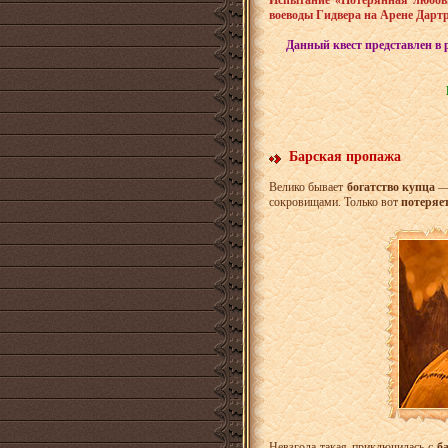
Испытание «Потерянная любовь
воеводы Гидвера на Арене Дартр
Данный квест представлен в
Барская пропажа
Велико бывает
богатство купца
— 
сокровищами. Только вот
потеряе
Невзгода такая приключилась с
б