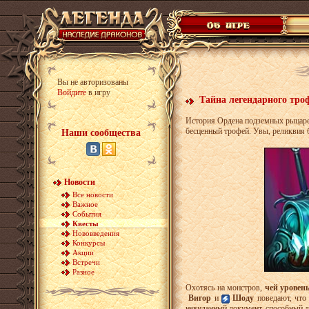
Вы не авторизованы
Войдите
в игру
Тайна легендарного тро
История Ордена подземных рыцарей
бесценный трофей. Увы, реликвия б
Наши сообщества
Новости
Все новости
Важное
События
Квесты
Нововведения
Конкурсы
Акции
Встречи
Разное
Охотясь на монстров,
чей уровень
Вигор
и
Шоду
поведают, что
невиданный документ, способный 