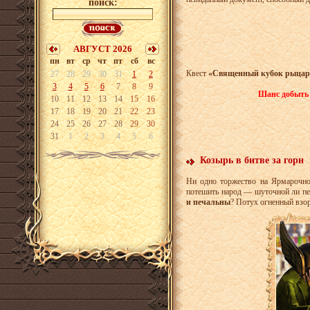
поиск:
АВГУСТ 2026
пн
вт
ср
чт
пт
сб
вс
Квест
«Священный кубок рыца
27
28
29
30
31
1
2
3
4
5
6
7
8
9
Шанс добыть
10
11
12
13
14
15
16
17
18
19
20
21
22
23
24
25
26
27
28
29
30
31
1
2
3
4
5
6
Козырь в битве за горн
Ни одно торжество на Ярмарочно
потешить народ — шуточной ли пе
и печальны
? Потух огненный взо