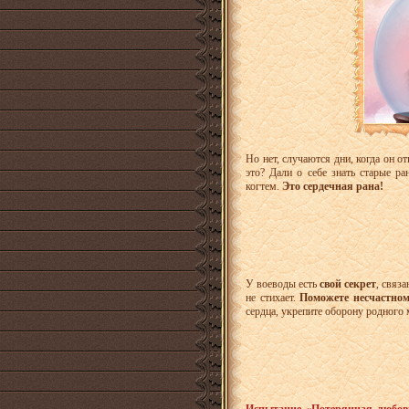
Но нет, случаются дни, когда он о
это? Дали о себе знать старые р
когтем.
Это сердечная рана!
У воеводы есть
свой секрет
, связ
не стихает.
Поможете несчастном
сердца, укрепите оборону родного 