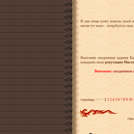
И она очень хочет помочь своей 
магии тут мало – потребуется сила
Выполняя ежедневные задания Кар
повышать свою
репутацию Мист
Внимание:
ежедневные 
страницы:
<< <
1
2
3
4
5
6
7
8
9
10
Офиц