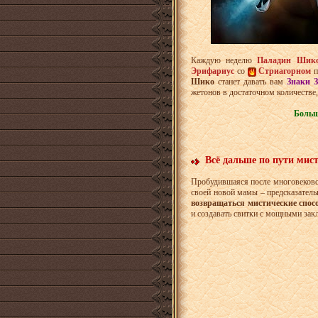
Каждую неделю
Паладин Шик
Эрифариус
со
Стриагорном
п
Шико
станет давать вам
Знаки 
жетонов в достаточном количестве
Больш
Всё дальше по пути мис
Пробудившаяся после многовеково
своей новой мамы – предсказатель
возвращаться мистические спос
и создавать свитки с мощными зак