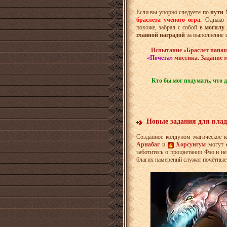
Если вы упорно следуете по
пути 
браслета учёного огра.
Однако 
похоже, забрал с собой в
могилу
главной наградой
за выполнение э
Испытание «Браслет папаш
«Почета»
мистика. Задание 
Кто бы мог подумать, что 
Новые задания для влад
Созданное колдуном магическое 
Арнабаг
и
Хорсунгум
могут
заботитесь о процветании Фэо и н
благих намерений служат почётные