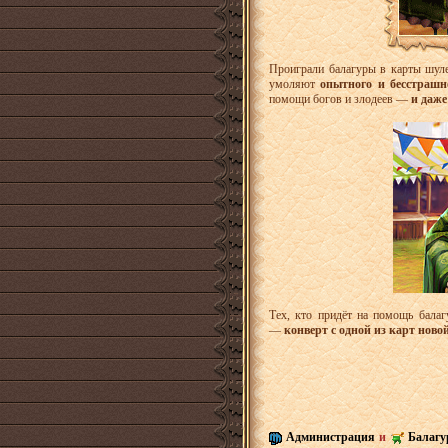
Проиграли балагуры в карты шул
умоляют
опытного и бесстрашн
помощи богов и злодеев —
и даже
Тех, кто придёт на помощь балаг
—
конверт с одной из карт ново
Администрация
и
Балаг