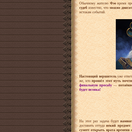
Обычному жителю
Фэо
время пр
судеб
известно, что
можно двигат
истокам событий.
Настоящий вершитель
уже ответ
же, кто
прошёл этот путь почти
финальную просьбу
—
потаённ
будет велика!
На этот раз задача будет
намног
доставить оттуда
некий предмет
сумеет открыть врата времени