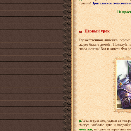
лучший!
Зрительское голосовани
Не прост
Первый урок
Торжественная линейка
, первые
скорее бежать домой... Пожалуй, и
снова и снова! Вот и жители Фэо р
Балагуры
подглядели за неиг
смогут наиболее ярко и подробно
монетки
, которые на переменке м