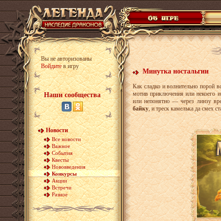
Вы не авторизованы
Войдите
в игру
Минутка ностальгии
Как сладко и волнительно порой в
мотив приключения или некоего ис
Наши сообщества
или непонятно — через линзу в
байку
, и треск камелька да смех 
Новости
Все новости
Важное
События
Квесты
Нововведения
Конкурсы
Акции
Встречи
Разное