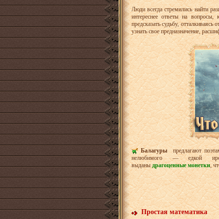
Люди всегда стремились найти раз
интереснее ответы на вопросы,
предсказать судьбу, отталкиваясь
узнать свое предназначение, расш
Балагуры
предлагают поэта
нелюбимого — едкой ирон
выданы
драгоценные монетки
, ч
Простая математика