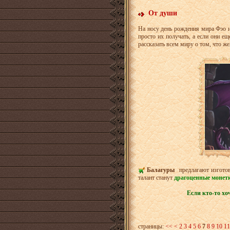
От души
На носу день рождения мира Фэо и,
просто их получать, а если они е
рассказать всем миру о том, что ж
Балагуры
предлагают изгото
талант станут
драгоценные монет
Если кто-то хо
страницы:
<<
<
2
3
4
5
6
7
8
9
10
11