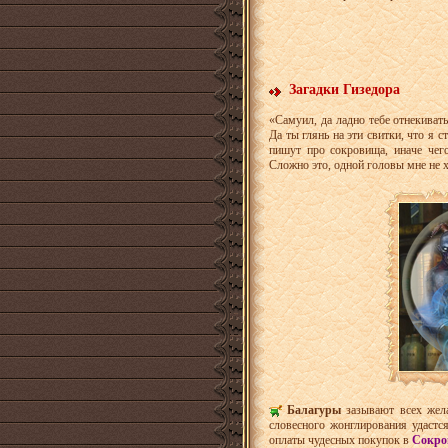
Загадки Гизедора
«Самуил, да ладно тебе отнекиват
Да ты глянь на эти свитки, что я 
пишут про сокровища, иначе чего
Сложно это, одной головы мне не х
Балагуры
зазывают всех жел
словесного жонглирования удастс
оплаты чудесных покупок в
Сокро