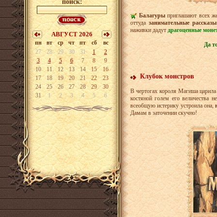
поиск:
Балагуры
приглашают всех же
оттуда
занимательные рассказ
наживки дадут
драгоценные моне
АВГУСТ 2026
пн
вт
ср
чт
пт
сб
вс
Да т
27
28
29
30
31
1
2
3
4
5
6
7
8
9
10
11
12
13
14
15
16
Клубок монстров
17
18
19
20
21
22
23
24
25
26
27
28
29
30
В чертогах короля Магиша царила 
31
1
2
3
4
5
6
костяной голем его величества н
всеобщую истерику устроила она,
Дамам в заточении скучно!