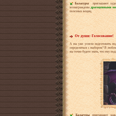
Балагуры
приглашают худо
вознаграждены
драгоценными м
полезных вещиц.
От души: Голосование!
А вы уже успели подготовить по
определиться с выбором? В любом 
вы точно будете знать, что ему по
Балагуры
приглашают кажд