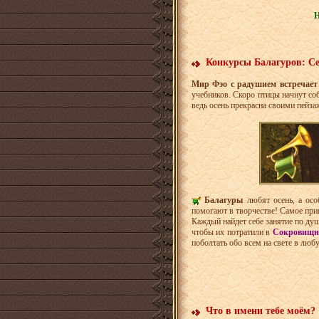
Н
Конкурсы Балагуров: Се
Мир Фэо с радушием встречает
учебников. Скоро птицы начнут соб
ведь осень прекрасна своими пейз
Балагуры
любят осень, а осо
помогают в творчестве! Самое при
Каждый найдет себе занятие по ду
чтобы их потратили в
Сокровищн
поболтать обо всем на свете в люб
Что в имени тебе моём?