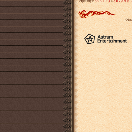
страницы:
<<
<
1
2
3
4
5
6
7
8
9
10
Офиц