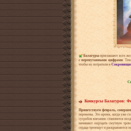
Балагуры
приглашают всех жел
с перепутанными цифрами
. Тем
чтобы их потратили в
Сокровищни
Сн
Конкурсы Балагуров: Фе
Приветствуем февраль, соверше
перемены. Это время, когда уже с
сугробов внезапно становятся но
начинают ощущать смутную тревог
сердца трепещут и раскрываются н