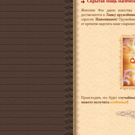
Скрытая мощь магическ
Жителям Фэо давно известны м
доставляются в
Лавку оружейни
спросом.
Напоминаем!
Оружейная 
от времени наделять ваше снаряж
Происходить это будет
случайны
можете получить
особенные
!