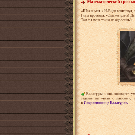
Математический гроссм
«Шах и мат!»
И-Види взвизгнул, о
Глум протянул: «Эка невидаль! Да
Там ты меня точно не одолеешь!»
Балагуры
вновь кошмарят гум
задание на «пять с плюсом», 
в
Сокровищнице Балагуров.