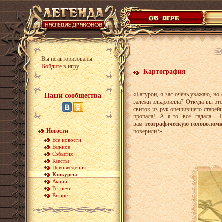
Вы не авторизованы
Войдите
в игру
Картография
«Багурон, я вас очень уважаю, но
Наши сообщества
залежи эльдорилла? Откуда вы эт
свиток из рук опешившего старей
пропала! А я-то все гадала...
вам
географическую головолом
Новости
поверили?»
Все новости
Важное
События
Квесты
Нововведения
Конкурсы
Акции
Встречи
Разное