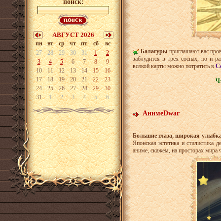
поиск:
АВГУСТ 2026
пн
вт
ср
чт
пт
сб
вс
Балагуры
приглашают вас про
27
28
29
30
31
1
2
заблудится в трех соснах, но и 
3
4
5
6
7
8
9
всякой карты можно потратить в
С
10
11
12
13
14
15
16
17
18
19
20
21
22
23
Ч
24
25
26
27
28
29
30
31
1
2
3
4
5
6
АнимеDwar
Большие глаза, широкая улыбк
Японская эстетика и стилистика д
аниме, скажем, на просторах мира Ф