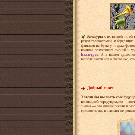
Балагуры
с их вечной тягой
разум головоломки, и бередящие 
фантазии на бумагу, и даже фоток
помимо полученных эмоций и удо
Балагуров
. А в нашем душевн
влюбленности или о снеговике, что 
Добрый совет
Хотели бы вы знать свое будуще
поговоркой «предупрежден — значи
знания — это многие печали и раз
сделают за вас и вывалят непроше