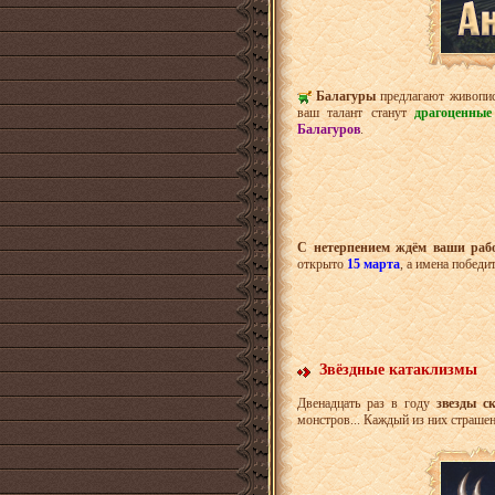
Балагуры
предлагают живопис
ваш талант станут
драгоценные
Балагуров
.
С нетерпением ждём ваши раб
открыто
15 марта
, а имена побед
Звёздные катаклизмы
Двенадцать раз в году
звезды с
монстров... Каждый из них страшен