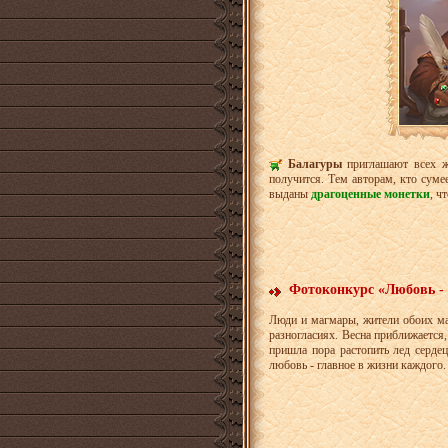
Балагуры
приглашают всех 
получится. Тем авторам, кто суме
выданы
драгоценные монетки
, ч
Фотоконкурс «Любовь - э
Люди и магмары, жители обоих ма
разногласиях. Весна приближается,
пришла пора растопить лед серд
любовь - главное в жизни каждого.