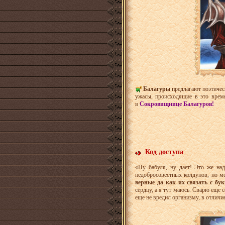
Балагуры
предлагают поэтичес
ужасы, происходящие в это врем
в
Сокровищнице Балагуров!
Код доступа
«Ну бабуля, ну дает! Это же на
недобросовестных колдунов, но ме
верные да как их связать с бу
сердцу, а я тут маюсь. Сварю еще 
еще не вредил организму, в отличи