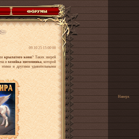
09.10.25 15:00:00
ли
крылатого коня
? Таких зверей
ена и
хозяйка питомника
, которой
о этими и другими удивительными
Наверх