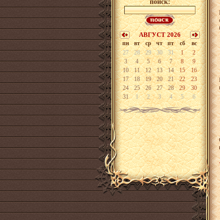
поиск:
АВГУСТ 2026
пн
вт
ср
чт
пт
сб
вс
27
28
29
30
31
1
2
3
4
5
6
7
8
9
10
11
12
13
14
15
16
17
18
19
20
21
22
23
24
25
26
27
28
29
30
31
1
2
3
4
5
6