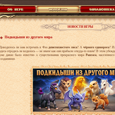
НОВОСТИ ИГРЫ
Подкидыши из другого мира
Доводилось ли вам встречать в Фэо
девятихвостого лиса
? А
чёрного единорога
? И
здесь отродясь не водилось — не иначе как они прибыли откуда-то извне! В этом убежд
уже давно было известно о существовании прекрасного мира
Рангаса
, населенног
созданиями.