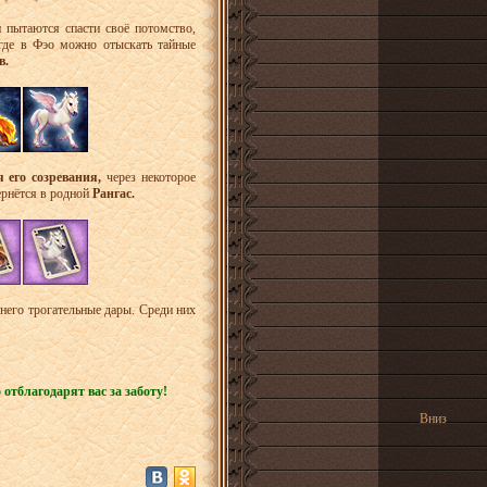
 пытаются спасти своё потомство,
где в Фэо можно отыскать тайные
в.
я его созревания,
через некоторое
ернётся в родной
Рангас.
 него трогательные дары. Среди них
тблагодарят вас за заботу!
Вниз