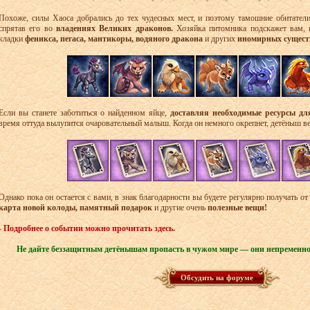
Похоже, силы Хаоса добрались до тех чудесных мест, и поэтому тамошние обитатели
спрятав его во
владениях Великих драконов.
Хозяйка питомника подскажет вам, 
кладки
феникса, пегаса, мантикоры, водяного дракона
и других
иномирных сущест
Если вы станете заботиться о найденном яйце,
доставляя необходимые ресурсы дл
время оттуда вылупится очаровательный малыш. Когда он немного окрепнет, детёныш в
Однако пока он остается с вами, в знак благодарности вы будете регулярно получать от
карта новой колоды, памятный подарок
и другие очень
полезные вещи!
- Подробнее о событии можно прочитать здесь.
Не дайте беззащитным детёнышам пропасть в чужом мире — они непременно о