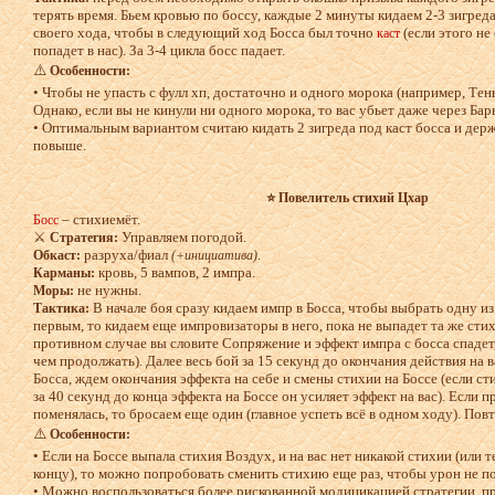
терять время. Бьем кровью по боссу, каждые 2 минуты кидаем 2-3 зигреда
своего хода, чтобы в следующий ход Босса был точно
(если этого не 
каст
попадет в нас). За 3-4 цикла босс падает.
⚠️
Особенности:
• Чтобы не упасть с фулл хп, достаточно и одного морока (например, Тен
Однако, если вы не кинули ни одного морока, то вас убьет даже через Бар
• Оптимальным вариантом считаю кидать 2 зигреда под каст босса и держ
повыше.
⭐ Повелитель стихий Цхар
– стихиемёт.
Босс
⚔️
Управляем погодой.
Стратегия:
разруха/фиал
.
Обкаст:
(+инициатива)
кровь, 5 вампов, 2 импра.
Карманы:
не нужны.
Моры:
В начале боя сразу кидаем импр в Босса, чтобы выбрать одну из
Тактика:
первым, то кидаем еще импровизаторы в него, пока не выпадет та же стихи
противном случае вы словите Сопряжение и эффект импра с босса спадет
чем продолжать). Далее весь бой за 15 секунд до окончания действия на 
Босса, ждем окончания эффекта на себе и смены стихии на Боссе (если ст
за 40 секунд до конца эффекта на Боссе он усиляет эффект на вас). Если 
поменялась, то бросаем еще один (главное успеть всё в одном ходу). Повт
⚠️
Особенности:
• Если на Боссе выпала стихия Воздух, и на вас нет никакой стихии (или 
концу), то можно попробовать сменить стихию еще раз, чтобы урон не п
• Можно воспользоваться более рискованной модицикацией стратегии, п