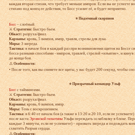
каждая вторая стихия, что требует меньше импров. Если вы не успеете 
стихию под конец ее действия, то Босс усилит её, и будет неприятно.
⭐ Подземный скорпион
– слоёный.
Босс
⚔️
Быстро бьем.
Стратегия:
разруха/фиал.
Обкаст:
кровь, 5 вампов, импр, травля, стрелы для лука.
Карманы:
3 зигреда.
Моры:
в начале боя и каждый раз при возникновении щитов на Боссе 
Тактика:
босса разными способами - импром, травлей, стрелой «изъятие», и кинув
до конца боя.
⚠️
Особенности:
• После того, как вы снимете все щиты, у вас будет 200 секунд, чтобы сп
⭐ Призрачный командор Ульф
с таймингами.
Босс
⚔️
Быстро бьем.
Стратегия:
разруха/фиал.
Обкаст:
кровь, 6 вампов, импр.
Карманы:
Тень с воскрешением.
Моры:
в 6:40 от начала боя (а также в 13:20 и 20:10, если не успеваете)
Тактика:
после каста
Ульфа переждать ослаблялку в блоке. Пере
Эргамской гильотины
каждые 3 минуты, если не успеваете) – призвать зигреда и подождать кон
схватить Разрыв сердца.
⚠️
Особенности: