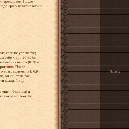
- пережидаем. После
надо сразу встать в блок и
, если не успеваете)
ала
аем себе хп до 20-30%, и
батывания импра (8:30 от
орог
. После
щита
его возвращаемся к ВЖК,
Наверх
п, он кинет на вас
чти каждый ход.
 еще и без хила) и
то сократит бой. Не