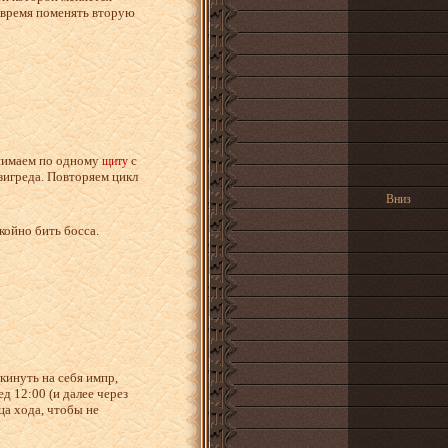
вовремя поменять вторую
снимаем по одному
с
щиту
 зигреда. Повторяем цикл
Вниз
окойно бить босса.
 кинуть на себя импр,
д 12:00 (и далее через
ца хода, чтобы не