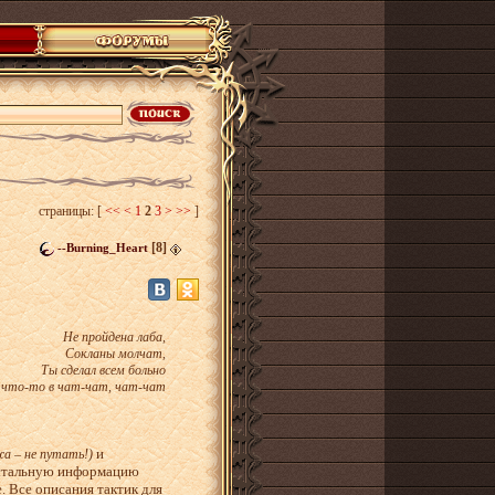
страницы:
[
<<
<
1
2
3
>
>>
]
[8]
--Burning_Heart
Не пройдена лаба,
Сокланы молчат,
Ты сделал всем больно
 что-то в чат-чат, чат-чат
и
жа – не путать!)
остальную информацию
. Все описания тактик для