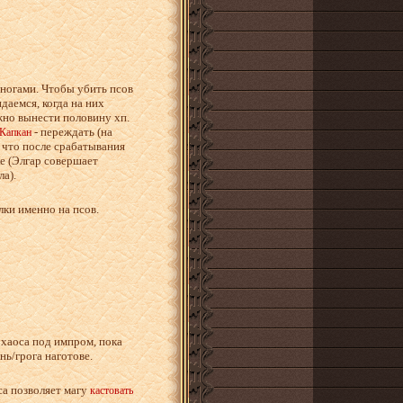
ногами. Чтобы убить псов
даемся, когда на них
ожно вынести половину хп.
- переждать (на
Капкан
у что после срабатывания
ке (Элгар совершает
а).
лки именно на псов.
 хаоса под импром, пока
нь/грога наготове.
са позволяет магу
кастовать