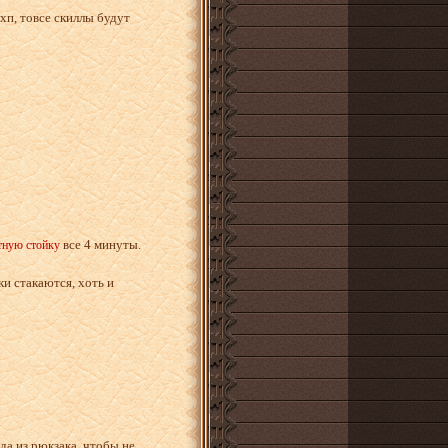
 хп, товсе скиллы будут
все 4 минуты.
тную стойку
и стакаются, хоть и
а из рюкзака, чтобы не