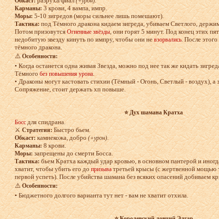
разруха/фиал
.
Обкаст:
(+урон)
3 крови, 4 вампа, импр.
Карманы:
5-10 зигредов (моры сильнее лишь помешают).
Моры:
под Тёмного дракона кидаем зигреда, убиваем Светлого, держи
Тактика:
Потом призовутся
, они горят 5 минут. Под конец этих п
Огненные звёзды
недобитую звезду кинуть по импру, чтобы они не
. После этог
взорвались
тёмного дракона.
⚠️
Особенности:
• Когда останется одна живая Звезда, можно под нее так же кидать зигре
Тёмного
.
без повышения урона
• Драконы могут кастовать стихии (Тёмный - Огонь, Светлый - воздух), а
Сопряжение, стоит держать хп повыше.
⭐ Дух шамана Кратха
для спидрана.
Босс
⚔️
Быстро бьем.
Стратегия:
камнекожа, добро
.
Обкаст:
(+урон)
8 крови.
Карманы:
запрещены до смерти Босса.
Моры:
бьем Кратха каждый удар кровью, в основном пантерой и иногд
Тактика:
хватит, чтобы убить его до
третьей крысы (с жертвенной мощью 
призыва
первой успеть). После убийства шамана без всяких опасений добиваем кр
⚠️
Особенности:
• Бюджетного долгого варианта тут нет - вам не хватит отхила.
⭐ Королевский ловчий Элгар