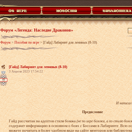
Форум «Легенда: Наследие Драконов»
Форум
>
Пособия по игре
>
[Гайд] Лабиринт для ленивых (8-10)
[Гайд] Лабиринт для ленивых (8-10)
3 Апреля 2023 17:54:22
49
И написал
Предисловие
Гайд рассчитан на адептов стиля бомжа
(не по игре бомжа, а по стилю бом
содержит информацию в основном о боях с Боссами в Лабиринте. Всю 
можете почитать в более удобном виде на сайте менторов или библиотеке