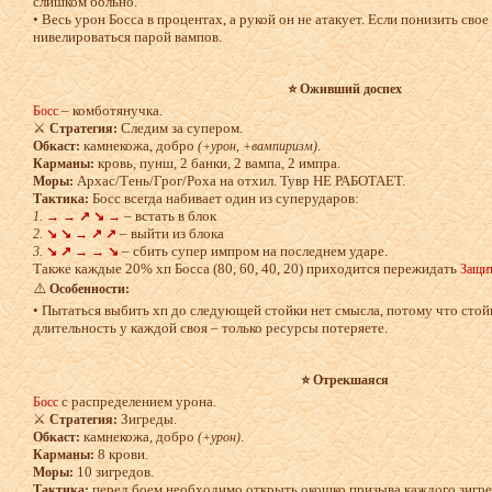
слишком больно.
• Весь урон Босса в процентах, а рукой он не атакует. Если понизить свое
нивелироваться парой вампов.
⭐ Оживший доспех
– комботянучка.
Босс
⚔️
Следим за супером.
Стратегия:
камнекожа, добро
.
Обкаст:
(+урон, +вампиризм)
кровь, пунш, 2 банки, 2 вампа, 2 импра.
Карманы:
Архас/Тень/Грог/Роха на отхил. Тувр НЕ РАБОТАЕТ.
Моры:
Босс всегда набивает один из суперударов:
Тактика:
– встать в блок
1.
→ → ↗ ↘ →
– выйти из блока
2.
↘ ↘ → ↗ ↗
– сбить супер импром на последнем ударе.
3.
↘ ↗ → → ↘
Также каждые 20% хп Босса (80, 60, 40, 20) приходится пережидать
Защи
⚠️
Особенности:
• Пытаться выбить хп до следующей стойки нет смысла, потому что стойк
длительность у каждой своя – только ресурсы потеряете.
⭐ Отрекшаяся
с распределением урона.
Босс
⚔️
Зигреды.
Стратегия:
камнекожа, добро
.
Обкаст:
(+урон)
8 крови.
Карманы:
10 зигредов.
Моры:
перед боем необходимо открыть окошко призыва каждого зигред
Тактика: