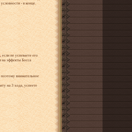
 условности - в конце.
, если не успеваете его
а
им на эффекты Босса
, поэтому внимательное
иту на 3 хода, успеете