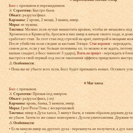
с призывом и пережиданием.
Босс
⚔️
Быстро бьем.
Стратегия:
разруха/фиал.
Обкаст:
2 крови, 2 мощи, 3 вампа, импр.
Карманы:
не нужны.
Моры:
Мелких псов лучше ваншотить кровью, чтобы не мешались под 
Тактика:
Хромонога и Кривозуба, бросаем в них импр в начале своего хода, и дожи
сработает стан. За этот стан под стрелой на крит, пантерой и мощами м
После убийства псов следим за кастами Элгара:
- переждать,
Стая воронов
самом деле, если у вас больше половины хп, то можно и не ждать, потом
капкан спадает, а Босс наносит 3 удара),
- переждать в бло
Взять на прицел
выстрел в свой первый ход после окончания эффекта прицельного выстрел
⚠️
:
Особенности
• Пока вы не убьете всех псов, Босс будет призывать новых. Оставьте уси
⭐ Маг хаоса
с призывом.
Босс
⚔️
Призыв под импром.
Стратегия:
разруха/фиал,
.
Обкаст:
(-хп)
кровь, банка, 5 вампов, импр.
Карманы:
Грог/Роха/Тень с воскрешалкой.
Моры:
импр в Духа хаоса, 5 минут бьем, и таким образом держим духа
Тактика:
не убьем. Затем то же самое повторяем с Духом уничтожения. Держим те
⚠️
:
Особенности
• Если кинули импр на другого духа - перекинуть не получится, а дух хао