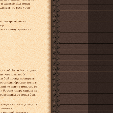
 и ударяем под конец
сделать, то весь урон
ь с воскрешением).
ьер.
ать к этому времени хп
 стихий. Если Босс ходил
я, что и на вас (в
, и бой проще проиграть,
вас стихии бросаем импр в
ихии не менять импром, то
при броске импра стихия не
оряем цикл до конца боя.
текущая стихия подходит к
онижался.
ри которой меняется