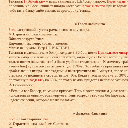
– всегда снимаем с Шайссар импром,
Тактика:
Глубокий вдох
Перья-лезвия
половины хп Босс начинает иногда кастовать
, при которых 
Крючья смерти
либо пить банку, либо вызывать грога/роху/теньку.
⭐ Голем лабиринта
, застрявший в узких рамках своего кругозора.
Босс
⚔️
Балансируем хп.
Стратегия:
разруха/фиал.
Обкаст:
гиг, импр, кровь, 5 вампов.
Карманы:
не нужны, Тувр НЕ РАБОТАЕТ.
Моры:
в самом начале боя (и каждые 8:30 боя, после
Тактика:
Целительного минер
кинуть импр в Голема – он сам сработает, когда надо). После этого опуск
только потом пьем гиг, чтобы было удобнее следить за хп. К моменту сра
начала боя) лучше опустить свое хп до 15%-20%, чтобы не превышать п
срабатывания импра - переходим на пантеру/тигра на 2 минуты, после ч
стараясь не поднимать свое хп выше 40%. Когда у голема останется 30% х
постоянную
на 30%, поэтому вампы придется использовать по
воздаялку
⚠️
Особенности:
• Если на вас Барьер, то можно призвать Тень с воскрешением (желательно
использовать мнимку, если жируете. Тень вокресит вас уже без Барьера, ч
надевайте вещи, которые жалко поломать.
⭐ Драконы-близнецы
– злой старший
.
Босс
брат
⚔️
сначала бьем Светлого.
Стратегия: