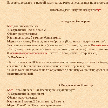
Боссов содержатся в первой части гайда (чтобы не листать), подготовка и
Шпаргалка для Очищения Лабиринта
тут
.
⭐ Видение Халифрона
для внимательных.
Босс
⚔️
Валим блоком.
Стратегия:
разруха/фиал.
Обкаст:
кровь, 5 вампов, банка, импр.
Карманы:
не нужны, Тувра лучше не бросать (Босс может ударить вампом).
Моры:
в самом начале боя (а также на 7 и 17 минуте, после
Тактика:
Касания хаос
убить) кинуть импр на себя (он сам сработает, когда надо). В бою смотр
(
– встать в блок, иначе – открытыми).
Подготовка броска кровопийцы
⚠️
Особенности:
• Босс хилится на 20%, если вы стояли открытыми, когда не должны были
слежение за боем очень сильно сэкономит вам нервы и время.
• После Касания хаоса ваше хп опустится до минимума, но импр даст защ
отхилиться банкой.
⭐ Воскрешенная Шайссар
– плохой певец. От песен кровь из ушей идет.
Босс
⚔️
Быстро бьем.
Стратегия:
разруха/фиал.
Обкаст:
2 крови, 2 банки, импр, 3 вампа.
Карманы:
Грог/Роха/Тень с воскрешением.
Моры: