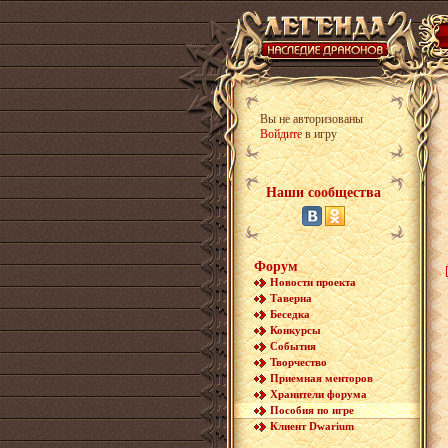
Вы не авторизованы
Войдите
в игру
Наши сообщества
Форум
Новости проекта
Таверна
Беседка
Конкурсы
События
Творчество
Приемная менторов
Хранители форума
Пособия по игре
Клиент Dwarium