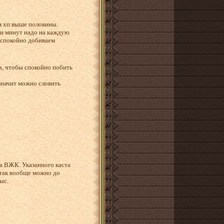
м хп выше половины.
яти минут надо на каждую
о спокойно добиваем
да, чтобы спокойно побить
 значит можно словить
а ВЖК. Указанного каста
так вообще можно до
ыс.