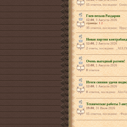
2
15
ответов, последние: Goting, _За-Сиб
Гнев песков Рахдарии
12:00
, 3 Августа 2026
страницы:
1
2
5
35
ответов, последние: Иррурусик, 
Новая партия контрабанд
12:00
, 2 Августа 2026
0
2
ответа, последние: _AULIY
Очень выгодный размен!
12:00
, 1 Августа 2026
1
0
ответов
Итоги сияния удачи подве
12:00
, 1 Августа 2026
0
8
ответов, последние: AlexVer
Технические работы 3 авг
19:00
, 31 Июля 2026
4
15
ответов, последние: -Федя2014-, Пр