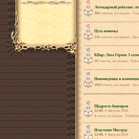
Легендарный ребаланс: вт
10
388
ответов, последние: Тигриция, И
Путь новичка
20
516
ответов, последние: ПростоСережа, 
КВар: Лига Героев. 5 сез
0
19
ответов, последние: Nakazillius,
Нововведения и изменени
175
1063
ответа, последние: Apolli
Щедрость банкиров
12:00
, 6 Августа 2026
0
1
ответ, последние: ТиГрЬО
Исцеление Мистрас
12:00
, 6 Августа 2026
1