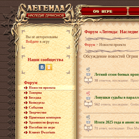
Форум «Легенда: Наследие
Вы не авторизованы
Войдите
в игру
Форум
>
Новости проекта
Обсуждение новостей Огрия
Наши сообщества
Летний сезон боевых проп
1
38
ответов, последние: ПростоСережа
Форум
Новости проекта
Таверна
Ловушки судьбы в паралл
Беседка
Конкурсы
7
562
ответа, последние: Goting, MAH
События
Творчество
Приемная менторов
Итоги 2025 года и анонс н
Хранители форума
Пособия по игре
12
71
ответ, последние: Don MuRllion,
Клиент Dwarium