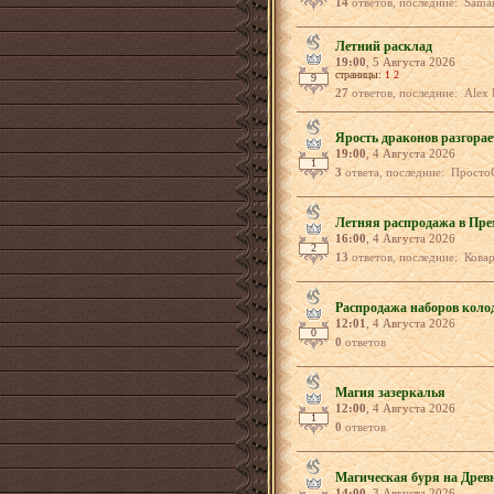
14
ответов, последние: Samantha, Hv
Летний расклад
19:00
, 5 Августа 2026
страницы:
1
2
9
27
ответов, последние: Alex Hunter, 
Ярость драконов разгорае
19:00
, 4 Августа 2026
1
3
ответа, последние: Просто
Летняя распродажа в Пре
16:00
, 4 Августа 2026
2
13
ответов, последние: Коварный_Пер
Распродажа наборов коло
12:01
, 4 Августа 2026
0
0
ответов
Магия зазеркалья
12:00
, 4 Августа 2026
1
0
ответов
Магическая буря на Древ
14:00
, 3 Августа 2026