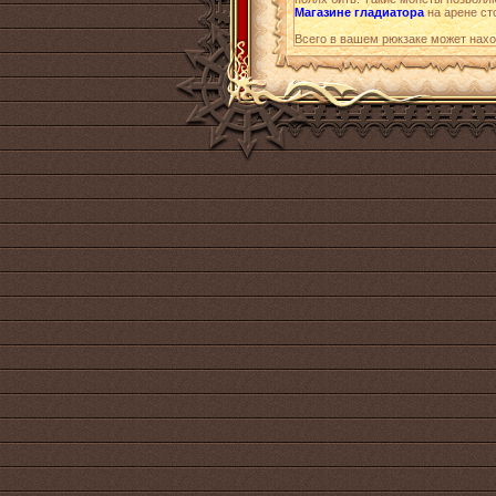
Магазине гладиатора
на арене ст
Всего в вашем рюкзаке может нах