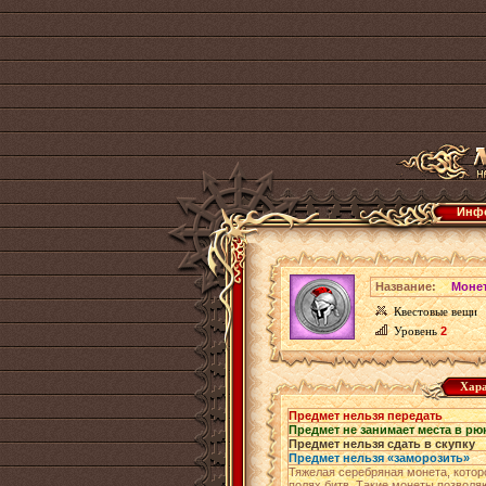
Инфо
Название:
Монет
Квестовые вещи
Уровень
2
Хара
Предмет нельзя передать
Предмет не занимает места в рю
Предмет нельзя сдать в скупку
Предмет нельзя «заморозить»
Тяжелая серебряная монета, котор
полях битв. Такие монеты позволя