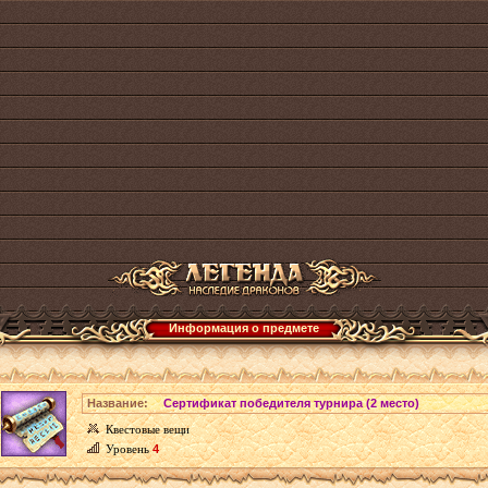
Информация о предмете
Название:
Сертификат победителя турнира (2 место)
Квестовые вещи
Уровень
4