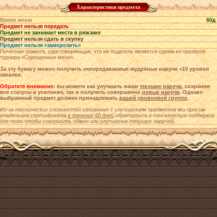
Характеристики предмета
Время жизни
60д
Предмет нельзя передать
Предмет не занимает места в рюкзаке
Предмет нельзя сдать в скупку
Предмет нельзя «заморозить»
Почётная грамота, удостоверяющая, что её податель является одним из призёров
турнира «Скрещенные мечи».
За эту бумагу можно получить непередаваемые мудрёные наручи +10 уровня
закалки.
Обратите внимание
: вы можете как улучшить ваши
текущие наручи
, сохранив
все статусы и усиления, так и получить совершенно
новые наручи
. Однако
выбранный предмет должен принадлежать
вашей уровневой группе
.
Из-за технических сложностей связанных с улучшением предметов мы просим
владельцев сертификата
в течение 60 дней
обратиться в техническую поддержку
для того чтобы совершить обмен или улучшение текущих наручей.