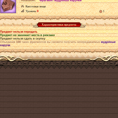
Название:
Фрагмент мудрёных наручей
Квестовые вещи
Уровень
0
1
Характеристики предмета
Предмет нельзя передать
Предмет не занимает места в рюкзаке
Предмет нельзя сдать в скупку
Объединив
100
таких фрагментов вы сможете получить непередаваемые
мудрёные
наручи
.