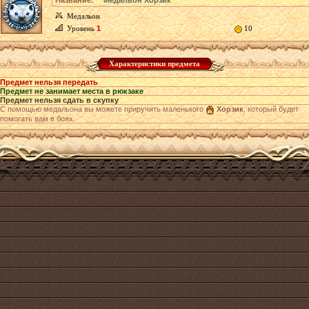
Название:
Медальон Хорзик
Медальон
Уровень
1
10
Характеристики предмета
Предмет нельзя передать
Предмет не занимает места в рюкзаке
Предмет нельзя сдать в скупку
С помощью медальона вы можете приручить маленького
Хорзик
, который будет
помогать вам в боях.