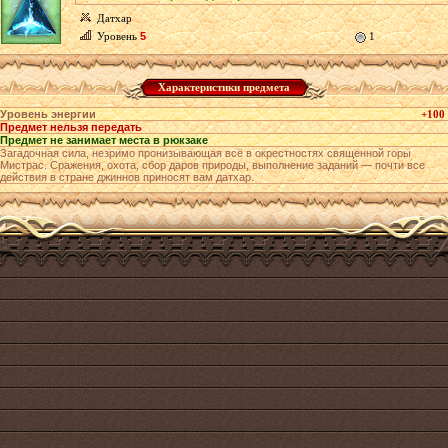
Датхар
Уровень
5
1
Характеристики предмета
Уровень энергии
+100
Предмет нельзя передать
Предмет не занимает места в рюкзаке
Загадочная сила, незримо пронизывающая всё в окрестностях священной горы
Мистрас. Сражения, охота, сбор даров природы, выполнение заданий — почти все
действия в стране джиннов приносят вам датхар.