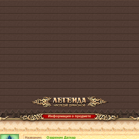
Информация о предмете
Название:
Озарение Датхар