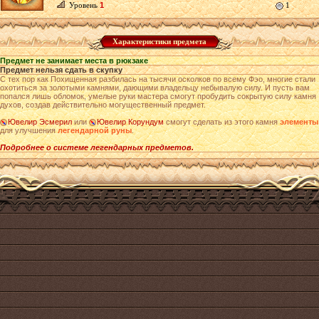
Уровень
1
1
Характеристики предмета
Предмет не занимает места в рюкзаке
Предмет нельзя сдать в скупку
С тех пор как Похищенная разбилась на тысячи осколков по всему Фэо, многие стали
охотиться за золотыми камнями, дающими владельцу небывалую силу. И пусть вам
попался лишь обломок, умелые руки мастера смогут пробудить сокрытую силу камня
духов, создав действительно могущественный предмет.
Ювелир Эсмерил
или
Ювелир Корундум
смогут сделать из этого камня
элементы
для улучшения
легендарной руны
.
Подробнее о системе легендарных предметов.