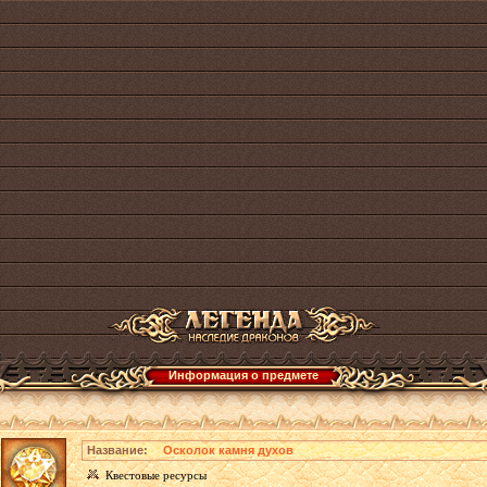
Информация о предмете
Название:
Осколок камня духов
Квестовые ресурсы